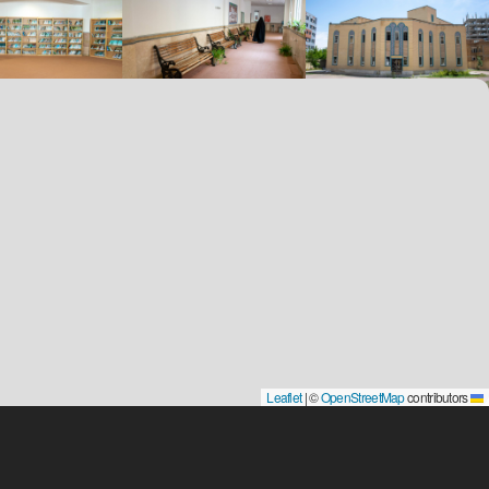
|
©
OpenStreetMap
contributors
Leaflet