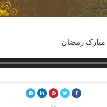
اه
بلاگ
تماس با ما
 مبارک رمضان