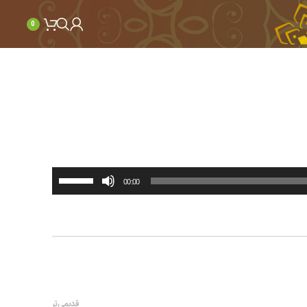
0
برای
00:00
افزایش
یا
کاهش
صدا
از
کلیدهای
بالا
و
قدیمی‌تر