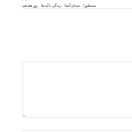
پایین
مسطورا…صدای آشنا…زندگی با آیه ها…روز هفدهم
استفاده
کنید.