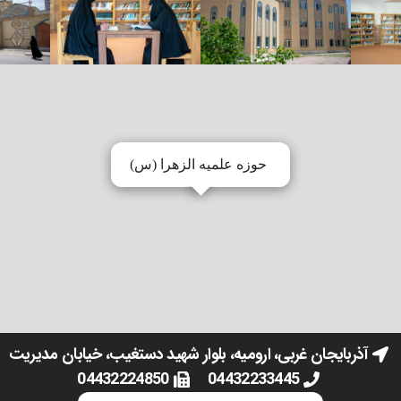
حوزه علمیه الزهرا (س)
آذربایجان غربی، اروميه، بلوار شهید دستغیب، خیابان مدیریت
04432224850
04432233445